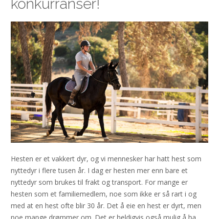
konkurranser!
Hesten er et vakkert dyr, og vi mennesker har hatt hest som
nyttedyr i flere tusen år. I dag er hesten mer enn bare et
nyttedyr som brukes til frakt og transport. For mange er
hesten som et familiemedlem, noe som ikke er så rart i og
med at en hest ofte blir 30 år. Det å eie en hest er dyrt, men
noe mange drømmer om. Det er heldigvis også mulig å ha