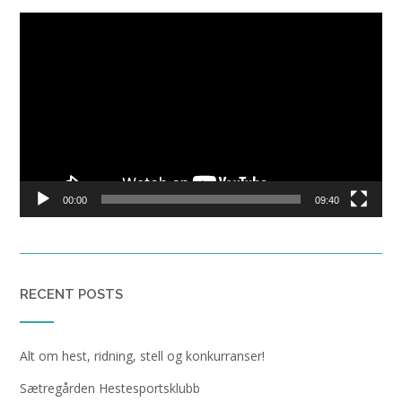
Video
Player
00:00
09:40
RECENT POSTS
Alt om hest, ridning, stell og konkurranser!
Sætregården Hestesportsklubb