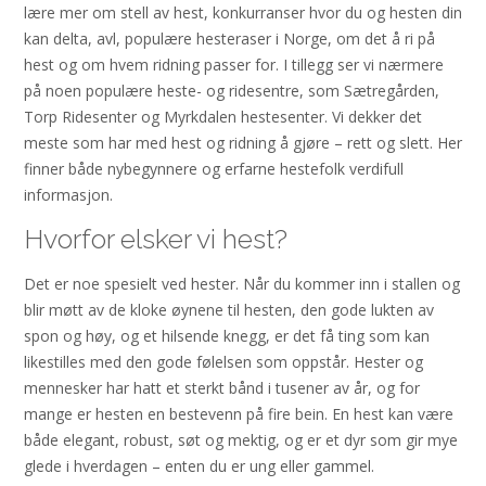
lære mer om stell av hest, konkurranser hvor du og hesten din
kan delta, avl, populære hesteraser i Norge, om det å ri på
hest og om hvem ridning passer for. I tillegg ser vi nærmere
på noen populære heste- og ridesentre, som Sætregården,
Torp Ridesenter og Myrkdalen hestesenter. Vi dekker det
meste som har med hest og ridning å gjøre – rett og slett. Her
finner både nybegynnere og erfarne hestefolk verdifull
informasjon.
Hvorfor elsker vi hest?
Det er noe spesielt ved hester. Når du kommer inn i stallen og
blir møtt av de kloke øynene til hesten, den gode lukten av
spon og høy, og et hilsende knegg, er det få ting som kan
likestilles med den gode følelsen som oppstår. Hester og
mennesker har hatt et sterkt bånd i tusener av år, og for
mange er hesten en bestevenn på fire bein. En hest kan være
både elegant, robust, søt og mektig, og er et dyr som gir mye
glede i hverdagen – enten du er ung eller gammel.